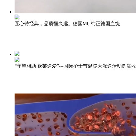
匠心铸经典，品质恒久远。德国MI, 纯正德国血统
“守望相助 欧莱送爱”---国际护士节温暖大派送活动圆满