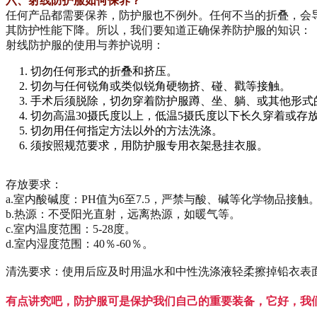
六、射线防护服如何保养？
任何产品都需要保养，防护服也不例外。任何不当的折叠，会
其防护性能下降。所以，我们要知道正确保养防护服的知识：
射线防护服的使用与养护说明：
切勿任何形式的折叠和挤压。
切勿与任何锐角或类似锐角硬物挤、碰、戳等接触。
手术后须脱除，切勿穿着防护服蹲、坐、躺、或其他形式
切勿高温30摄氏度以上，低温5摄氏度以下长久穿着或存
切勿用任何指定方法以外的方法洗涤。
须按照规范要求，用防护服专用衣架悬挂衣服。
存放要求：
a.室内酸碱度：PH值为6至7.5，严禁与酸、碱等化学物品接触
b.热源：不受阳光直射，远离热源，如暖气等。
c.室内温度范围：5-28度。
d.室内湿度范围：40％-60％。
清洗要求：使用后应及时用温水和中性洗涤液轻柔擦掉铅衣表
有点讲究吧，防护服可是保护我们自己的重要装备，它好，我