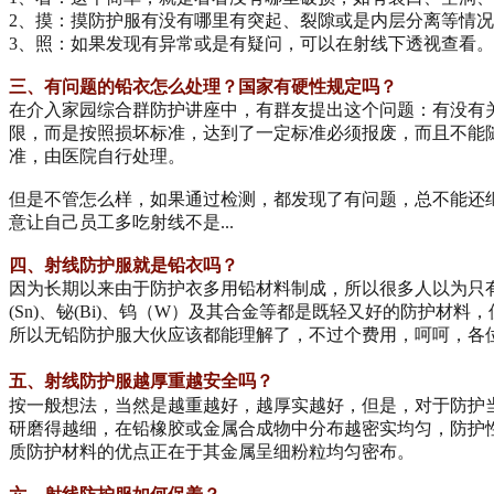
2、摸：摸防护服有没有哪里有突起、裂隙或是内层分离等情
3、照：如果发现有异常或是有疑问，可以在射线下透视查看
三、有问题的铅衣怎么处理？国家有硬性规定吗？
在介入家园综合群防护讲座中，有群友提出这个问题：有没有
限，而是按照损坏标准，达到了一定标准必须报废，而且不能
准，由医院自行处理。
但是不管怎么样，如果通过检测，都发现了有问题，总不能还
意让自己员工多吃射线不是...
四、射线防护服就是铅衣吗？
因为长期以来由于防护衣多用铅材料制成，所以很多人以为只
(Sn)、铋(Bi)、钨（W）及其合金等都是既轻又好的防护
所以无铅防护服大伙应该都能理解了，不过个费用，呵呵，各位
五、
射线防护服越厚重越安全吗？
按一般想法，当然是越重越好，越厚实越好，但是，对于防护
研磨得越细，在铅橡胶或金属合成物中分布越密实均匀，防护
质防护材料的优点正在于其金属呈细粉粒均匀密布。