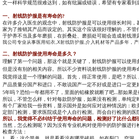
文一样科学规范很难达到，如有纰漏或错误，希望有专家看到
一、射线防护服是有寿命的?
在许多介入医生的观念中，射线防护服是可以使用很长时间，
家为了推销其产品而设定的。其实这个应该很好理解的，不管
于护养不当及多年磨损，在折叠处、磨损处可能会造成射线泄
我公司专业从事医用
铅衣
,X
射线防护服,
介入耗材等产品多年，产
二、射线防护服使用寿命是多久？
理解了第一个问题，那这个就是关键了，射线防护服可以使用
但是没有别的相关内容。所以不少
资料说射线防护服的使用寿命
我觉得这是一个理解的问题。首先，得正常使用，是吧？所以
产品质量分国产和进口，不敢说国产一定不好或是进口一定更
5年吗？恐怕一年都用不了，里面的铅橡胶就断了吧...那如
所以，不管怎么样，针对每款防护服，如果没有检测，单纯定时间
有个厂家给我一份资料，显示国外是如何应对这种情况的：欧
定部门检测，要求医院或是个人自行检测。而会自行检测的医
所以，我觉得不必纠结于使用寿命的问题，检测好了比什么都
当然，怎么检测呢？因为没有专业机构对使用中的防护服进行
检查方法：
1、看：这个简单，就是看看没有哪里破损，如有裂口、空洞