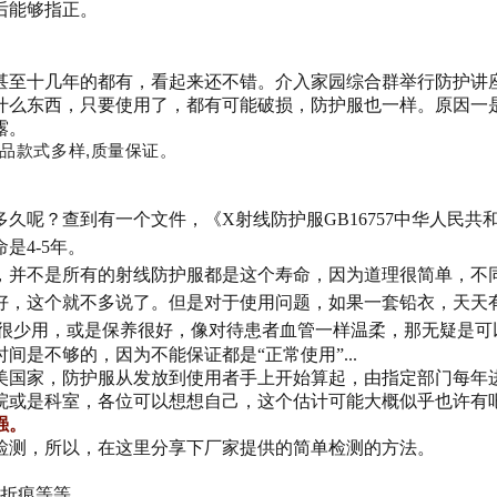
后能够指正。
甚至十几年的都有，看起来还不错。介入家园综合群举行防护讲
什么东西，只要使用了，都有可能破损，防护服也一样。原因一
露。
品款式多样,质量保证。
多久呢？查到
有一个文件，《X射线防护服GB16757中华人民
是4-5年。
，并不是所有的射线防护服都是这个寿命，
因为道理很简单，不
好，这个就不多说了。但是对于使用问题，
如果一套铅衣，天天
果是很少用，或是保养很好，像对待患者血管一样温柔，那无疑是
是不够的，因为不能保证都是“正常使用”...
美国家，防护服从发放到使用者手上开始算起，由指定部门每年进
院或是科室，各位可以想想自己，这个估计可能大概似乎也许有
强。
检测，所以，在这里分享下厂家提供的简单检测的方法。
、折痕等等。